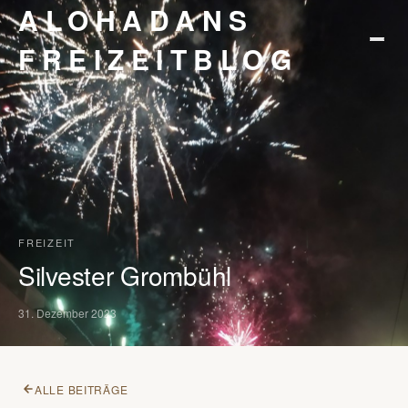
ALOHADANS
FREIZEITBLOG
STARTSEITE
KONTAKT
DATENSCHUTZ
IMPRESSUM
FREIZEIT
Silvester Grombühl
31. Dezember 2023
ALLE BEITRÄGE