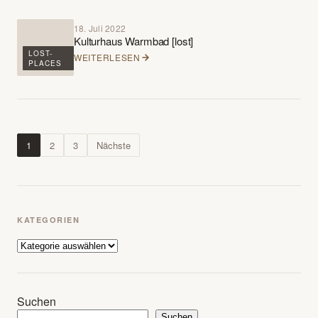
18. Juli 2022
Kulturhaus Warmbad [lost]
LOST-
WEITERLESEN
PLACES
Seitennummerierung
1
2
3
Nächste
der
Beiträge
KATEGORIEN
Kategorien
Suchen
Suchen