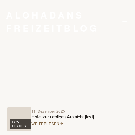
ALOHADANS
FREIZEITBLOG
STARTSEITE
KONTAKT
DATENSCHUTZ
IMPRESSUM
11. Dezember 2025
Hotel zur nebligen Aussicht [lost]
LOST-
WEITERLESEN
PLACES