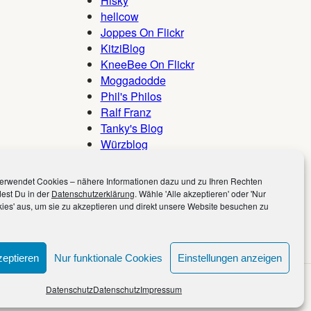
Hisky
hellcow
Joppes On Flickr
KitziBlog
KneeBee On Flickr
Moggadodde
Phil's Philos
Ralf Franz
Tanky's Blog
Würzblog
Würzburcher
erwendet Cookies – nähere Informationen dazu und zu Ihren Rechten
dest Du in der
Datenschutzerklärung
. Wähle 'Alle akzeptieren' oder 'Nur
kies' aus, um sie zu akzeptieren und direkt unsere Website besuchen zu
eptieren
Nur funktionale Cookies
Einstellungen anzeigen
Datenschutz
Datenschutz
Impressum