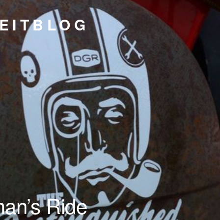
EITBLOG
man’s Ride