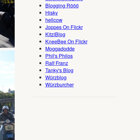
Blogging Rööö
Hisky
hellcow
Joppes On Flickr
KitziBlog
KneeBee On Flickr
Moggadodde
Phil's Philos
Ralf Franz
Tanky's Blog
Würzblog
Würzburcher