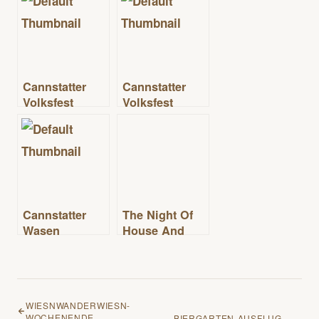
Cannstatter
Cannstatter
Volksfest
Volksfest
Cannstatter
The Night Of
Wasen
House And
HipHop – so
war’s
WIESNWANDERWIESN-
WOCHENENDE
BIERGARTEN-AUSFLUG