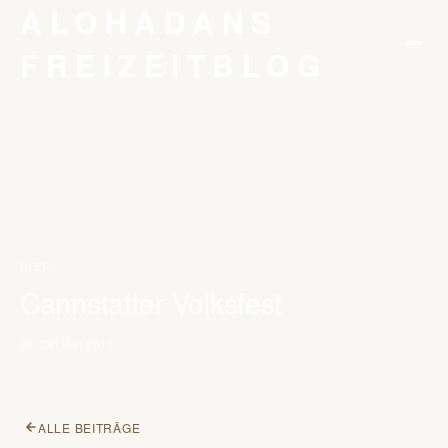
ALOHADANS
FREIZEITBLOG
STARTSEITE
KONTAKT
DATENSCHUTZ
IMPRESSUM
BIER
Cannstatter Volksfest
08. Oktober 2011
ALLE BEITRÄGE