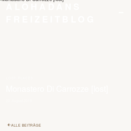
ALOHADANS
FREIZEITBLOG
STARTSEITE
KONTAKT
DATENSCHUTZ
IMPRESSUM
LOST-PLACES
Monastero Di Carrozze [lost]
20. August 2019
ALLE BEITRÄGE