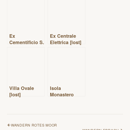
Ex
Ex Centrale
Cementificio S.
Elettrica [lost]
[lost]
Villa Ovale
Isola
[lost]
Monastero
[lost]
WANDERN ROTES MOOR